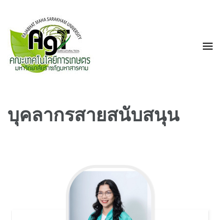
คณะเทคโนโลยีการเกษตร
บุคลากรสายสนับสนุน
มหาวิทยาลัยราชภัฏ
มหาสารคาม