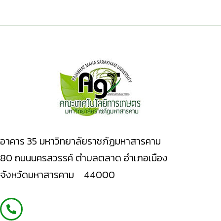
อาคาร 35 มหาวิทยาลัยราชภัฏมหาสารคาม
80 ถนนนครสวรรค์ ตำบลตลาด อำเภอเมือง
จังหวัดมหาสารคาม 44000